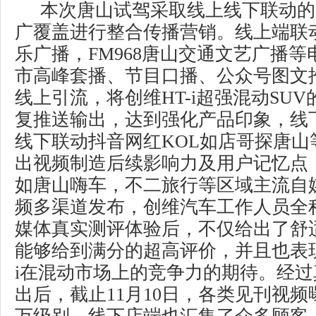
本次唐山试驾采取线上线下联动的
广覆盖进行整合传播营销。线上端联动F
乐广播，FM968唐山交通文艺广播
市高峰套播、节目口播、公众号图文
线上引流，将创维HT-i超强混动SU
复推送输出，达到强化产品印象，线
线下联动抖音网红KOL如店哥探唐山
出视频制造后续影响力及用户记忆点
如唐山嗨车，不二旅行等区域主流自
频多渠道发布，创维汽车工作人员全
媒体真实测评体验后，不仅给出了舒
能够给到满分的超高评价，并且也表现
i在混动市场上的竞争力的期待。经
出后，截止11月10日，各类见刊视