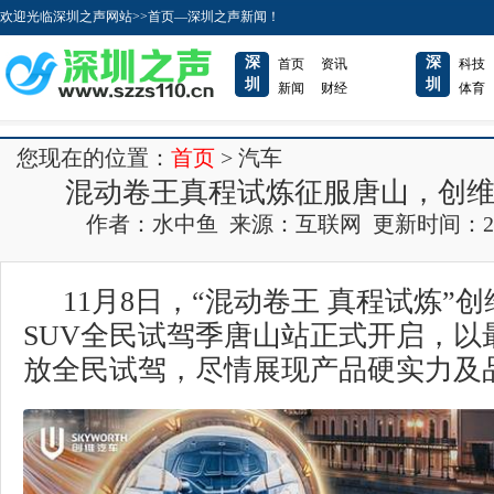
欢迎光临深圳之声网站>>首页—深圳之声新闻！
深
深
首页
资讯
科技
圳
圳
新闻
财经
体育
您现在的位置：
首页
> 汽车
混动卷王真程试炼征服唐山，创维H
作者：水中鱼 来源：互联网 更新时间：2022-1
11月8日，“混动卷王 真程试炼”创
SUV全民试驾季唐山站正式开启，以
放全民试驾，尽情展现产品硬实力及