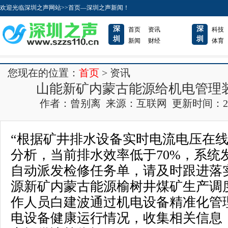
欢迎光临深圳之声网站>>首页—深圳之声新闻！
深
深
首页
资讯
科技
圳
圳
新闻
财经
体育
您现在的位置：
首页
> 资讯
山能新矿内蒙古能源给机电管理装
作者：曾别离 来源：互联网 更新时间：2022-1
“根据矿井排水设备实时电流电压在
分析，当前排水效率低于70%，系统
自动派发检修任务单，请及时跟进落
源新矿内蒙古能源榆树井煤矿生产调
作人员白建波通过机电设备精准化管
电设备健康运行情况，收集相关信息