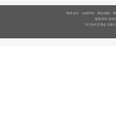
商务合作
法律声明
网站地图
网
版权所有 未经
2022杭州文博会·东家