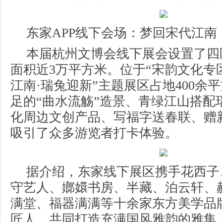
东家APP线下会场：梦回宋代江南
本届杭州文博会线下展会设置了四
面积近3万平方米。位于“宋韵文化专
江南·瑞兔迎新”主题展区占地400余平
足的“曲水流觞”造景、青绿江山搭配
化周边文创产品、写福字送春联、赠
吸引了众多游览者打卡体验。
据介绍，东家线下展区携手花西子
守艺人、嫏嬛书房、半藏、泊云轩、
满堂、福器满满等十余家东方美学品
匠人，共同打造充满国风雅韵的雅集