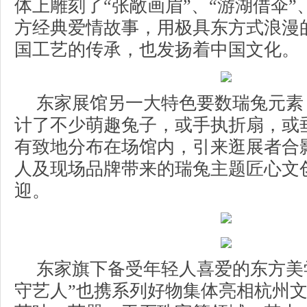
体上雕刻了“张敞画眉”、“游湖借伞”
方经典爱情故事，用极具东方式浪漫
国工艺的传承，也发扬着中国文化。
东家展馆另一大特色要数瑞兔元素
计了不少萌趣兔子，或手执折扇，或
有致地分布在场馆内，引来逛展者合
人及现场品牌带来的瑞兔主题匠心文
迎。
东家旗下备受年轻人喜爱的东方美
守艺人”也携系列好物集体亮相杭州