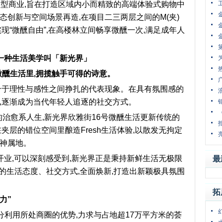
中型商业,旨在打造区域内小而精致的高端体验式购物中
态创新与空间场景再造,在项目二三两层之间的M(夹)
现“微醺自由”,在高楼林立间畅享微醺一次,满足成年人
一种生活美学叫「新光界」
微醺生活里,拥揽触手可得的诗意。
们介于理性与感性之间挣扎的代表现象。在具有氛围感的
,逐渐成为当代年轻人追逐的社交方式。
的治愈系人生,新光界欣雅街16号微醺生活更新传统的
夹层的错位空间里酿造Fresh生活体验,以散发无拘定
精神属地。
开业,可以深刻感受到,新光界正是秉持新鲜生活无极限
最
人的生活态度、社交方式,全面焕新,打造出新颖极具氛围
拓
力”
充分利用所处商圈的优势,力求与占地超17万平方米的荟