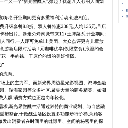
发出一个又一个“新光微醺人”,撑起了抚慰凡人心的人间烟
宴嗨吃,开业期间更有多重福利活动,钜惠相迎。
升级套餐8.8折、双人餐特惠338元,人均135元,且店
卡秒出片。暴走の烤肉党带来11+王牌菜系,开业期间:
四人同行,一人即可免单!上美团、大众点评更有儿童放
意游新店限时活动:1元咖啡优享(仅限堂食),浪漫约会
饭人”花一半的钱、干原价的饭的美好憧憬。
力”
的流向。
费市场上的主力军。而新光界周边星光影视园、鸿坤金融
家园、瑞海家园等众多社区,聚集大量的商务精英、如潮
费人群,消费方式也正趋向年轻化。
需求,新光界微醺生活通过独特的商业规划、与自然融
重塑整合,于微醺生活区设置多功能步行阶梯,为顾客
,激发出消费者在时间里的缝隙里、空间的秘密里的探