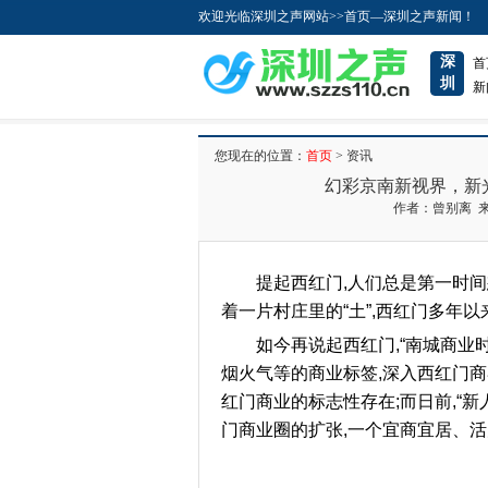
欢迎光临深圳之声网站>>首页—深圳之声新闻！
深
首
圳
新
您现在的位置：
首页
> 资讯
幻彩京南新视界，新
作者：曾别离 来源：
提起西红门,人们总是第一时
着一片村庄里的“土”,西红门多年
如今再说起西红门,“南城商业
烟火气等的商业标签,深入西红门商
红门商业的标志性存在;而日前,“新
门商业圈的扩张,一个宜商宜居、活