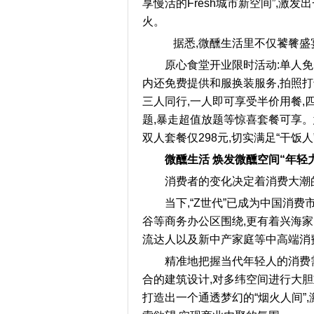
享慢活的Fresh城市新空间”,激
火。
据悉,微醺生活里不仅饕餮盛
原心食堂开业限时活动:单人免费
内还免费提供和服换装服务,拍照打
三人同行,一人即可享受半价用餐,
题,暴走超值放题等惊喜套餐可享。
双人套餐仅298元,切实满足“干
微醺生活 焕发微醺空间“年轻
消费者的变化决定着消费大潮
当下,“Z世代”已成为中国消
谷等商务办公区围绕,更有着兴海
流达人以及新中产家庭等中高端消
精准地把握当代年轻人的消费
合的建筑设计,对多纬空间进行大胆
打造出一个通透梦幻的“烟火人间”