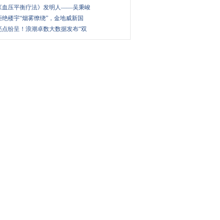
《血压平衡疗法》发明人——吴秉峻
拒绝楼宇“烟雾缭绕”，金地威新国
亮点纷呈！浪潮卓数大数据发布“双