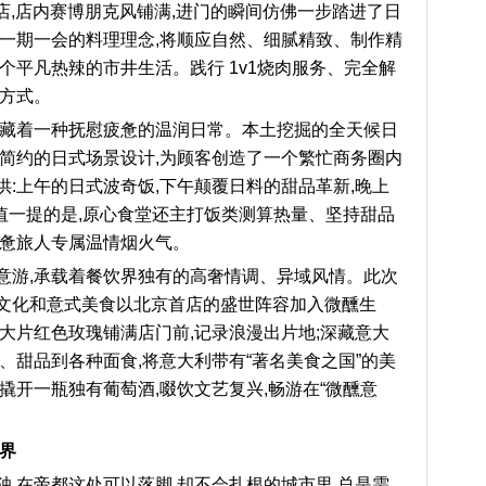
新店,店内赛博朋克风铺满,进门的瞬间仿佛一步踏进了日
,一期一会的料理理念,将顺应自然、细腻精致、制作精
个平凡热辣的市井生活。践行 1v1烧肉服务、完全解
开方式。
面藏着一种抚慰疲惫的温润日常。本土挖掘的全天候日
暖简约的日式场景设计,为顾客创造了一个繁忙商务圈内
:上午的日式波奇饭,下午颠覆日料的甜品革新,晚上
值一提的是,原心食堂还主打饭类测算热量、坚持甜品
疲惫旅人专属温情烟火气。
意游,承载着餐饮界独有的高奢情调、异域风情。此次
文化和意式美食以北京首店的盛世阵容加入微醺生
大片红色玫瑰铺满店门前,记录浪漫出片地;深藏意大
、甜品到各种面食,将意大利带有“著名美食之国”的美
撬开一瓶独有葡萄酒,啜饮文艺复兴,畅游在“微醺意
视界
,在帝都这处可以落脚,却不会扎根的城市里,总是需