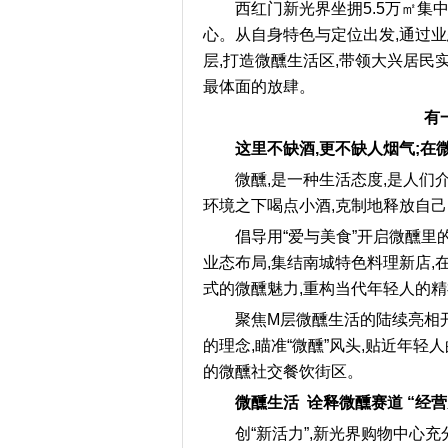
西红门新光界坐拥5.5万㎡集
心。从自身特色与定位出发,通过业
层,打造微醺生活区,带领大兴居民实
最体面的放肆。
有
这里不缺酒,更不缺人烟气;在
微醺,是一种生活态度,是人
环境之下喝点小酒,克制地释放自己
倡导用“爱与美食”开启微醺里
业态布局,集结南城特色料理新店,在
式的微醺魅力,重构当代年轻人的
聚焦M层微醺生活的陆续亮相
的理念,瞄准“微醺”风头,贴近年轻
的微醺社交餐饮街区。
微醺生活 诠释微醺赛道 “经营
创“新活力”,新光界购物中心