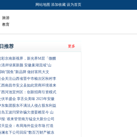
网站地图
添加收藏
设为首页
旅游
教育
日推荐
更多
幻彩京南新视界，新光界M层「微醺
水清岸绿展新颜 安徽巢湖流域“山
唱响“国鱼”新品牌 做好富民大文
社会关注山西省晋中市榆次区秋村李
江西南昌市安义县如此营商环境谁来
广西河池宜州区：创新招商引资模式
赴伏羊盛会 享舌尖美味 2023年安徽
伊东集团股东不满法人侵占股东利益
黄岛王波闫荣诈骗欠债耍赖至今 山
举报: 谁来管管南方锰业大新分公司
雪天盐业：布局海外盐业市场 打造
杨澜名下公司回应“数百万财产被冻