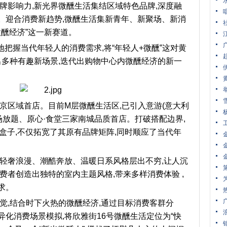
牌影响力,新光界微醺生活集结区域特色品牌,深度融
。迎合消费新趋势,微醺生活集新青年、新聚场、新消
“微醺经济”这一新赛道。
地把握当代年轻人的消费需求,将“年轻人+微醺”这对黄
出多种有趣新场景,迭代出购物中心内微醺经济的新一
京区域首店。目前M层微醺生活区,已引入意游(意大利
场放题、原心·食堂三家南城品质首店。打破搭配边界,
入盒子,不仅拓宽了其原有品牌矩阵,同时顺应了当代年
里轻奢浪漫、潮酷奔放、温暖日系风格层出不穷,让人沉
费者创造出独特的室内主题风格,带来多样消费体验 ,
求。
觉,结合时下火热的微醺经济,通过目标消费客群分
化消费场景模拟,将欣雅街16号微醺生活定位为“快