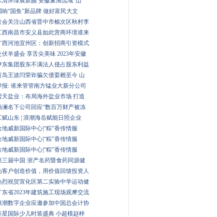
水清岸绿展新颜 安徽巢湖流域“山
唱响“国鱼”新品牌 做好富民大文
社会关注山西省晋中市榆次区秋村李
江西南昌市安义县如此营商环境谁来
广西河池宜州区：创新招商引资模式
赴伏羊盛会 享舌尖美味 2023年安徽
伊东集团股东不满法人侵占股东利益
黄岛王波闫荣诈骗欠债耍赖至今 山
举报: 谁来管管南方锰业大新分公司
雪天盐业：布局海外盐业市场 打造
杨澜名下公司回应“数百万财产被冻
工赋山东 | 浪潮海岳赋能日照企业
金地威新国际中心|“粽”香传情服
金地威新国际中心|“粽”香传情服
金地威新国际中心|“粽”香传情服
第三届中国·浙产名药暨食药同源健
为客户创造价值，用价值回馈投资人
热烈祝贺宣化区第二实验中学运动健
广东省2023年建筑施工现场观摩交流
浪潮数字企业应邀参加中国总会计协
钜星国际少儿时装盛典 小超模赵梓