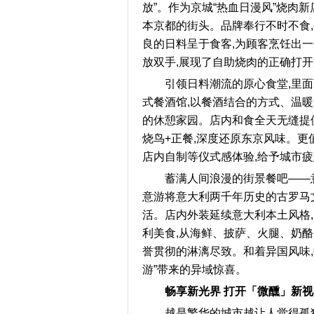
放”。作为京城“热血日漫风”烧肉
本京都的街头。品牌奉行不时不食
良的日料呈于食客,为顾客烹饪出一
放双手,展现了自助烧肉的正确打
引领日料潮流的原心食堂,里
式餐酒馆,以餐酒结合的方式、温
的休憩家园。店内和食全天无缝提供
烧鸟+正餐,深度还原东京风味。更
店内自制等仪式感体验,给予城市
蓄满人间浪漫的街景餐吧——
意游将意大利两千年历史的古罗马
活。店内外装延续意大利本土风格,
利美食,从海鲜、披萨、火腿、奶酪
誉贯彻的淋漓尽致。和着异国风味,
游”带来的异域惊喜。
畅享新光界 打开「微醺」新
越是繁华的城市越让人觉得孤独