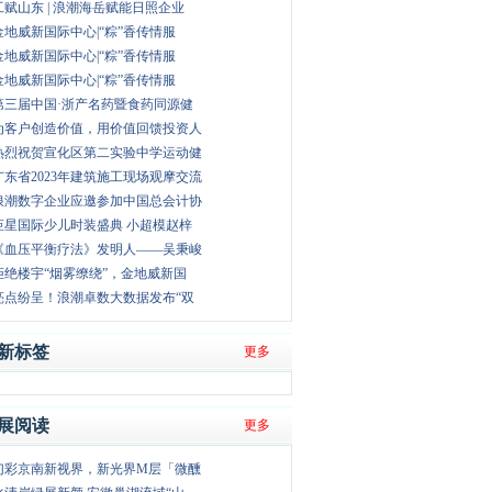
工赋山东 | 浪潮海岳赋能日照企业
金地威新国际中心|“粽”香传情服
金地威新国际中心|“粽”香传情服
金地威新国际中心|“粽”香传情服
第三届中国·浙产名药暨食药同源健
为客户创造价值，用价值回馈投资人
热烈祝贺宣化区第二实验中学运动健
广东省2023年建筑施工现场观摩交流
浪潮数字企业应邀参加中国总会计协
钜星国际少儿时装盛典 小超模赵梓
《血压平衡疗法》发明人——吴秉峻
拒绝楼宇“烟雾缭绕”，金地威新国
亮点纷呈！浪潮卓数大数据发布“双
新标签
更多
展阅读
更多
幻彩京南新视界，新光界M层「微醺