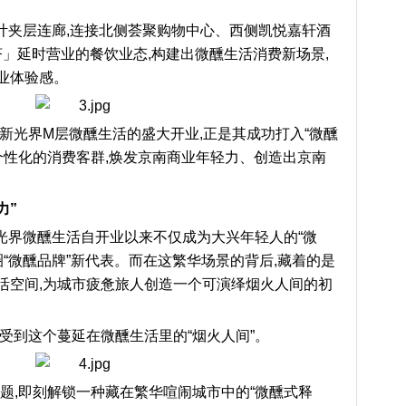
设计夹层连廊,连接北侧荟聚购物中心、西侧凯悦嘉轩酒
济」延时营业的餐饮业态,构建出微醺生活消费新场景,
业体验感。
新光界M层微醺生活的盛大开业,正是其成功打入“微醺
个性化的消费客群,焕发京南商业年轻力、创造出京南
力”
新光界微醺生活自开业以来不仅成为大兴年轻人的“微
圈“微醺品牌”新代表。而在这繁华场景的背后,藏着的是
活空间,为城市疲惫旅人创造一个可演绎烟火人间的初
受到这个蔓延在微醺生活里的“烟火人间”。
题,即刻解锁一种藏在繁华喧闹城市中的“微醺式释