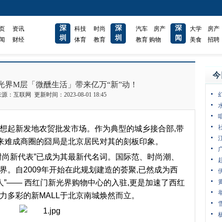
深
深
深
页
资讯
科技
时尚
汽车
房产
大学
房产
圳
圳
闻
闻
财经
体育
教育
教育
购物
美食
招聘
今
光界M层「微醺生活」带来亿万“新”动！
互联网 更新时间：2023-08-01 18:45
间想起新发地农贸批发市场。作为典型的城乡接合部,带
以来难成商圈的囧局是北京居民对其的刻板印象。
时尚新代表”已成为其最新代名词。国际范、时尚潮、
界。自2009年开始在此规划建造的荟聚,已然成为西
人”—— 西红门新光界购物中心的入驻,更是加速了西红
力多彩的新MALL于北京南城焕然而立。