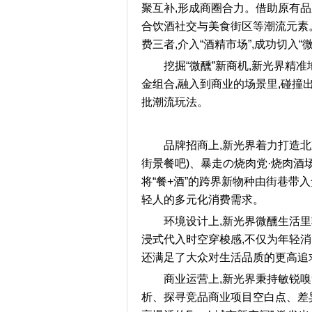
聚互补,形成商圈合力。借助原有品
合饮酒社交与美食街区等潮流元素
费三者,介入“酒精市场”,成功切入
挖掘“微醺”新商机,新光界精准
金组合,融入到商业的场景里,碰撞
批潮流玩法。
品牌招商上,新光界着力打造北
街景餐吧)、暴走の烧肉党·烧肉酒
将“餐+酒”的跨界新物种由街巷带
轻人的多元化消费需求。
环境设计上,新光界微醺生活
浸式代入时空穿梭感,不仅为年轻消
还满足了大众对生活品质的更高追
商业运营上,新光界秉持敏锐嗅
析、探寻竞品商业项目空白点、差异