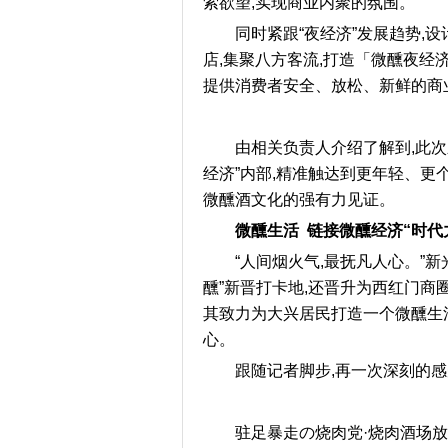
索欲望,实现商业内聚的氛围。
同时紧跟“夜经济”发展趋势,
店,集聚八方客流,打造「微醺夜经
提供消费者安全、放松、新鲜的商
由相关负责人介绍了解到,此次
经济”内部,精准触达到更年轻、更
微醺酒文化的强有力见证。
微醺生活 链接微醺经济“时代
“人间烟火气,最抚凡人心。”
醺”新晋打卡地,还晋升为西红门商
其致力为大兴居民打造一个微醺生
心。
跟随记者脚步,再一次深刻的感
驻足暴走の烧肉党·烧肉酒场放