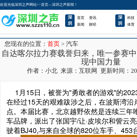
欢迎光临深圳之声网站>>首页—深圳之声新闻！
深
深
首页
资讯
科技
圳
圳
新闻
财经
体育
您现在的位置：
首页
> 汽车
自达喀尔拉力赛载誉归来，唯一参赛中
现中国力量
作者：小北 来源：互联网 更新时间：2023-01
1月15日，被誉为"勇敢者的游戏"的20
在经过15天的艰难跋涉之后，在波斯湾沿
点。本届比赛，北京越野依然是连续三年
车品牌，派出了张国宇/让·皮埃尔和訾云亮
驶着BJ40,与来自全球的820位车手、45