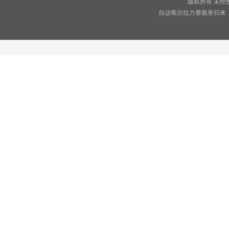
版权所有 未经
自达喀尔拉力赛载誉归来