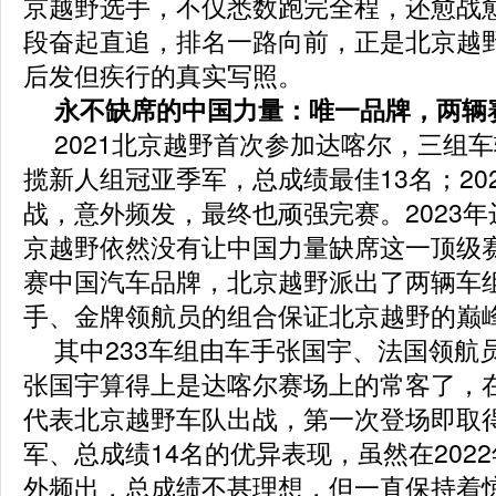
京越野选手，不仅悉数跑完全程，还愈战
段奋起直追，排名一路向前，正是北京越
后发但疾行的真实写照。
永不缺席的中国力量：唯一品牌，两辆
2021北京越野首次参加达喀尔，三组
揽新人组冠亚季军，总成绩最佳13名；20
战，意外频发，最终也顽强完赛。2023
京越野依然没有让中国力量缺席这一顶级
赛中国汽车品牌，北京越野派出了两辆车
手、金牌领航员的组合保证北京越野的巅
其中233车组由车手张国宇、法国领航
张国宇算得上是达喀尔赛场上的常客了，在20
代表北京越野车队出战，第一次登场即取
军、总成绩14名的优异表现，虽然在202
外频出，总成绩不甚理想，但一直保持着