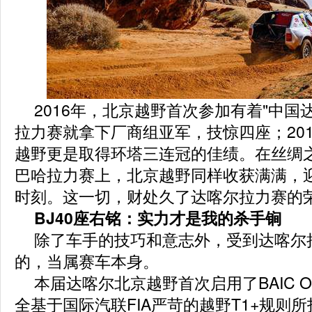
2016年，北京越野首次参加有着"中国
拉力赛就拿下厂商组亚军，技惊四座；2017
越野更是取得环塔三连冠的佳绩。在丝绸
巴哈拉力赛上，北京越野同样收获满满，
时刻。这一切，财处久了达喀尔拉力赛的
BJ40座右铭：实力才是我的杀手锏
除了车手的技巧和意志外，受到达喀尔
的，当属赛车本身。
本届达喀尔北京越野首次启用了BAIC OR
全基于国际汽联FIA严苛的越野T1+规则所