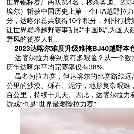
世界锦标赛厂商队第4名，秒杀奥迪。233
埃尔）斩获中国历史上第一个FIA越野拉
分，达喀尔总共获得10个积分，列排行榜
让世界巅峰越野赛事刮起"中国风",为国人
野风的贺岁大礼。
2023达喀尔难度升级难掩BJ40越野本
达喀尔拉力赛到底有多艰险？从一个数
历年达喀尔平均完赛率仅有38%.
虽名为拉力赛，但达喀尔的比赛路线远
公里的沙漠、砾石、泥泞，地形复杂艰难
百公里，持续十几天。因此，达喀尔拉力赛
游戏"也是"世界最艰险拉力赛".