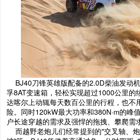
BJ40刀锋英雄版配备的2.0D柴油发
孚8AT变速箱，轻松实现超过1000公里
达喀尔上动辄每天数百公里的行程，也不
险。同时120kW最大功率和380N·m的
户长途穿越的需求及强悍的拖拽、攀爬需
而越野老炮儿们经常提到的"交叉轴、