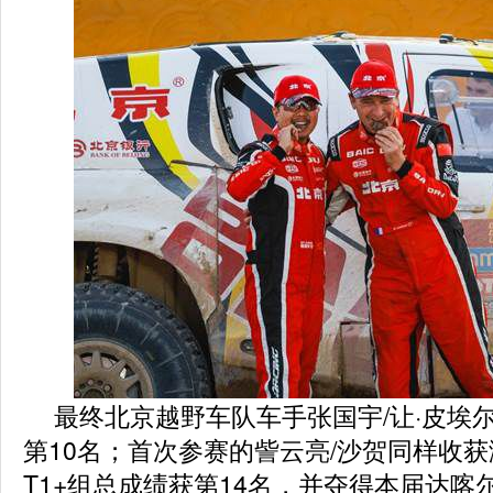
最终北京越野车队车手张国宇/让·皮埃尔
第10名；首次参赛的訾云亮/沙贺同样收
T1+组总成绩获第14名，并夺得本届达喀