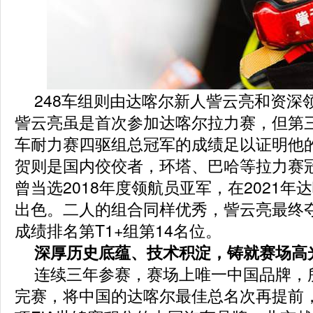
248车组则由达喀尔新人訾云亮和资深
訾云亮虽是首次参加达喀尔拉力赛，但第
车耐力赛四驱组总冠军的成绩足以证明他
贺则是国内佼佼者，环塔、巴哈等拉力赛
曾当选2018年度领航员亚军，在2021年
出色。二人的组合同样优秀，訾云亮最终
成绩排名第T1+组第14名位。
深厚历史底蕴、技术积淀，铸就赛场高
连续三年参赛，赛场上唯一中国品牌，
完赛，将中国的达喀尔最佳总名次再提前