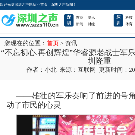
欢迎光临深圳之声网站>>首页—深圳之声新闻！
深
深
首页
资讯
科技
圳
圳
新闻
财经
体育
您现在的位置：
首页
> 资讯
“不忘初心.再创辉煌”华睿源老战士军
圳隆重
作者：小北 来源：互联网 更新时间：2023-01
——雄壮的军乐奏响了前进的号
动了市民的心灵