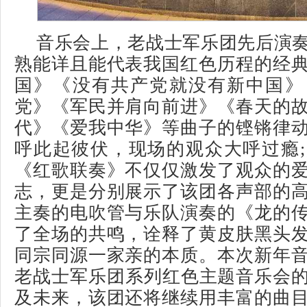
音乐会上，老战士军乐团先后演
熟能详且能代表我国红色历程的经
国》《没有共产党就没有新中国》
党》《军民并肩向前进》《春天的
代》《爱我中华》等曲子的铿锵律
呼此起彼伏，现场的观众大呼过瘾
《红歌联奏》不仅仅激发了观众的
志，更是分别展示了该团各声部的
主奏的电吹管与乐队演奏的《龙的
了全场的共鸣，诠释了黄皮肤黑头
同宗同源一家亲的本质。本次新年
老战士军乐团系列红色主题音乐会的开
及未来，该团还将继续用丰富的曲