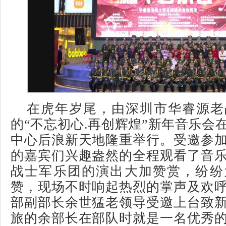
在虎年岁尾，由深圳市华睿源老
的“不忘初心.再创辉煌”新年音乐会
中心后浪新天地隆重举行。受邀参
的嘉宾们兴趣盎然的全程观看了音
战士军乐团的演出大加赞赏，纷纷
赞，现场不时响起热烈的掌声及欢
部副部长余世猛老领导受邀上台致
旅的余部长在部队时就是一名优秀