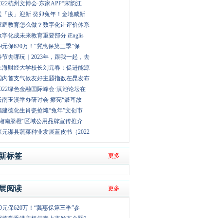
2022杭州文博会·东家APP“宋韵江
送「疫」迎新 癸卯兔年！金地威新
家庭教育怎么做？数字化让评价体系
数字化成未来教育重要部分 iEnglis
79元保620万！“冀惠保第三季”保
春节去哪玩｜2023年，跟我一起，去
上海财经大学校长刘元春：促进能源
国内首支气候友好主题指数在昆发布
2022绿色金融国际峰会·滇池论坛在
云南玉溪举办研讨会 擦亮“聂耳故
福建德化生肖瓷抢滩“兔年”文创市
“湘南脐橙”区域公用品牌宣传推介
《元谋县蔬菜种业发展蓝皮书（2022
新标签
更多
展阅读
更多
79元保620万！“冀惠保第三季”参