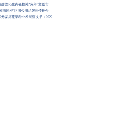
福建德化生肖瓷抢滩“兔年”文创市
“湘南脐橙”区域公用品牌宣传推介
《元谋县蔬菜种业发展蓝皮书（2022