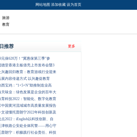
网站地图
添加收藏
设为首页
旅游
教育
日推荐
更多
79元保620万！“冀惠保第三季”参
冠德堂香港主板借壳上市发布会暨3
让兴趣回归教育：教育游戏行业迎来
拓展内容传递方式 以兴趣促教育
陕西宝鸡：“1+5+N”助推制造业高
海天味业：绿色发展是企业的百年大
教育科技2022：智能化、数字化教育
《中国黄河流域城市高质量发展报告
一文读懂托普朗宁2022年科技创新及
盘点2022：iEnglish以科技创新、自
天津铁路公安处全体民警——用心守
托普朗宁：积极践行社会责任、科技