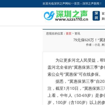
欢迎光临深圳之声网站>>首页—深圳之声新闻！
深
首
圳
新
您现在的位置：
首页
> 资讯
79元保620万！“
作者：小北 来源：
为让更多河北人民受益，帮
盖河北全省的"冀惠保第三季"参
索公众号"冀惠保"可在线参保。
据悉，"冀惠保第三季"自2
注，截至1月10日，"冀惠保第
上看，中年人（50-69岁）是
岁，100岁（含100岁）以上