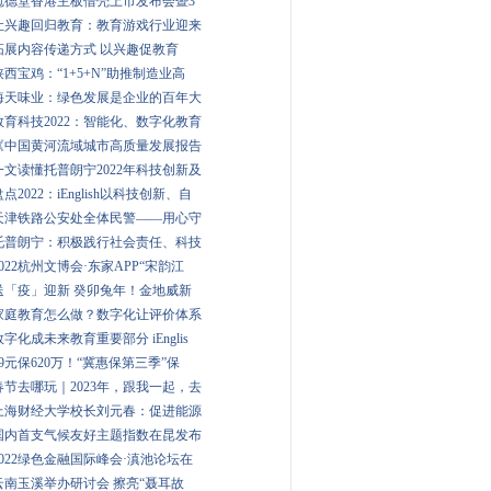
冠德堂香港主板借壳上市发布会暨3
让兴趣回归教育：教育游戏行业迎来
拓展内容传递方式 以兴趣促教育
陕西宝鸡：“1+5+N”助推制造业高
海天味业：绿色发展是企业的百年大
教育科技2022：智能化、数字化教育
《中国黄河流域城市高质量发展报告
一文读懂托普朗宁2022年科技创新及
盘点2022：iEnglish以科技创新、自
天津铁路公安处全体民警——用心守
托普朗宁：积极践行社会责任、科技
2022杭州文博会·东家APP“宋韵江
送「疫」迎新 癸卯兔年！金地威新
家庭教育怎么做？数字化让评价体系
数字化成未来教育重要部分 iEnglis
79元保620万！“冀惠保第三季”保
春节去哪玩｜2023年，跟我一起，去
上海财经大学校长刘元春：促进能源
国内首支气候友好主题指数在昆发布
2022绿色金融国际峰会·滇池论坛在
云南玉溪举办研讨会 擦亮“聂耳故