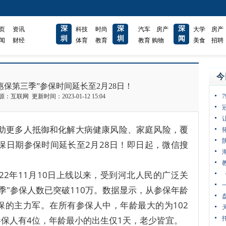
深
深
深
页
资讯
科技
时尚
汽车
房产
大学
房产
圳
圳
闻
闻
财经
体育
教育
教育
购物
美食
招聘
今
冀惠保第三季”参保时间延长至2月28日！
互联网 更新时间：2023-01-12 15:04
助更多人抵御和化解大病健康风险、家庭风险，覆
保日期参保时间延长至2月28日！即日起，微信搜
022年11月10日上线以来，受到河北人民的广泛关
三季"参保人数已突破110万。数据显示，从参保年龄
参保的主力军。在所有参保人中，年龄最大的为102
的参保人有4位，年龄最小的出生仅1天，老少皆宜。