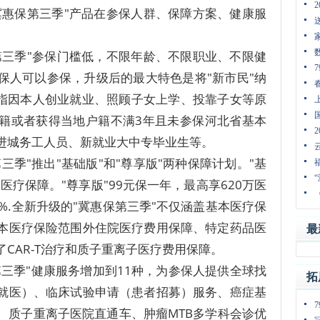
冀惠保第三季"产品在参保人群、保障方案、健康服
第三季"参保门槛低，不限年龄、不限职业、不限健
保人可以参保，升级后的最大特色是将"新市民"纳
是指因本人创业就业、照顾子女上学、投靠子女等原
籍或者获得当地户籍不满3年且未参保河北省基本
进城务工人员、新就业大中专毕业生等。
三季"推出"基础版"和"尊享版"两种保障计划。"基
万医疗保障。"尊享版"99元保一年，最高享620万医
%.全新升级的"冀惠保第三季"不仅涵盖基本医疗保
本医疗保险范围外住院医疗费用保障、特定药品医
最
CAR-T治疗和质子重离子医疗费用保障。
三季"健康服务增加到11种，为参保人提供全球找
拓
就医）、临床试验申请（患者招募）服务、癌症基
、质子重离子医院直通车、肿瘤MTB多学科会诊优